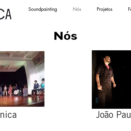
Soundpainting
Nós
Projetos
F
Nós
ônica
João Pau